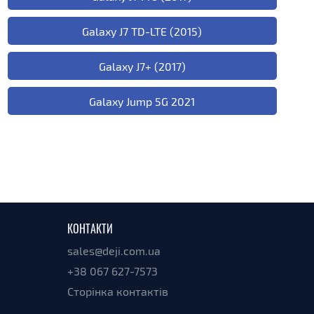
Galaxy J7 TD-LTE (2015)
Galaxy J7+ (2017)
Galaxy Jump 5G 2021
КОНТАКТИ
sales@deji.com.ua
+38 067 627-7573
Сторінка контактів