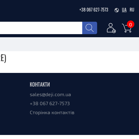
+38 067 627-7573
UA
RU
0
E)
КОНТАКТИ
sales@deji.com.ua
+38 067 627-7573
Сторінка контактів