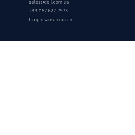
sales@deji.com.ua
+38 067 627-7573
Сторінка контактів