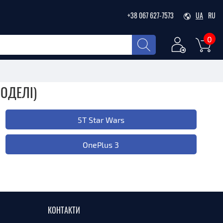
+38 067 627-7573
UA
RU
0
ОДЕЛІ)
5T Star Wars
OnePlus 3
КОНТАКТИ